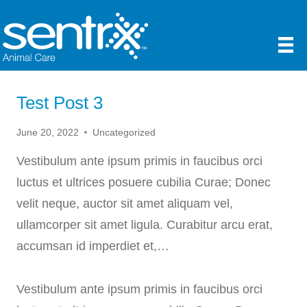
Skip
to
content
Test Post 3
June 20, 2022
Uncategorized
Vestibulum ante ipsum primis in faucibus orci
luctus et ultrices posuere cubilia Curae; Donec
velit neque, auctor sit amet aliquam vel,
ullamcorper sit amet ligula. Curabitur arcu erat,
accumsan id imperdiet et,…
Vestibulum ante ipsum primis in faucibus orci